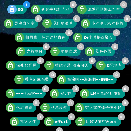
1
0
0
lock
lock_open
lock_open
oo
研究生顺利毕业
筑梦司网络工作室
0
0
0
lock_open
lock_open
lock_open
灵魂自习室
我们的歌单
小程序：塔罗翻牌
0
0
lock_open
lock_open
和周董一起走过的青春
24小时摇滚聚会
0
0
0
lock_open
lock_open
lock_open
光辉岁月
功到自成
蓝色心语
0
0
0
lock_open
lock_open
lock_open
深夜代码屋
推你至爱 清奇聊天
C区地库
0
0
lock_open
lock_open
香粤府麻辣烫
海浪啊~~海浪啊~~999~~
0
0
0
lock_open
lock_open
lock_open
~~~值班室~~~
安定区
LM和Ta的朋友们
0
0
0
lock_open
lock_open
lock_open
落红妹纸
动感音游
穷人家的孩子伤不起
0
0
0
lock_open
lock_open
lock_open
摇滚人生
effort
听歌🎵放空☕沉淀