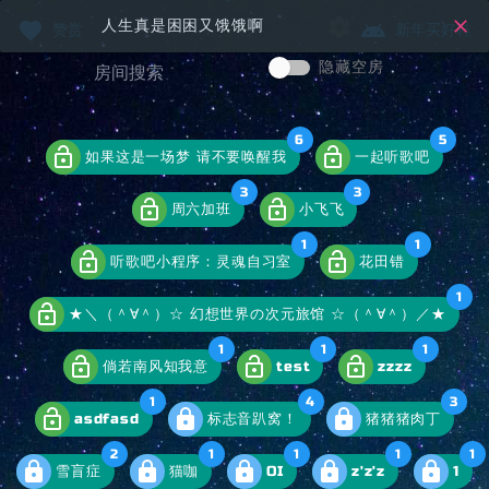
close
人生真是困困又饿饿啊
favorite
android
赞赏
新年买好鞋
隐藏空房
6
5
lock_open
lock_open
如果这是一场梦 请不要唤醒我
一起听歌吧
3
3
lock_open
lock_open
周六加班
小飞飞
1
1
lock_open
lock_open
听歌吧小程序：灵魂自习室
花田错
1
lock_open
★＼（＾∀＾）☆ 幻想世界の次元旅馆 ☆（＾∀＾）／★
1
1
1
lock_open
lock_open
lock_open
倘若南风知我意
test
zzzz
1
4
3
lock_open
lock
lock
asdfasd
标志音趴窝！
猪猪猪肉丁
2
1
1
1
1
lock
lock
lock
lock
lock
雪盲症
猫咖
OI
z'z'z
1